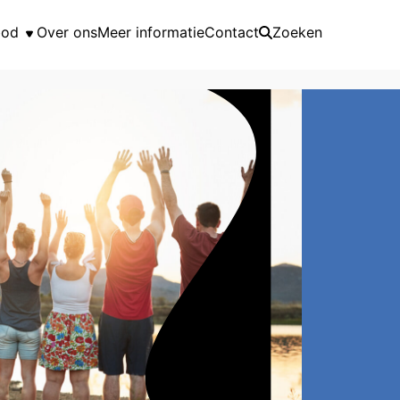
bod
Over ons
Meer informatie
Contact
Zoeken
nbod
alender
 2026