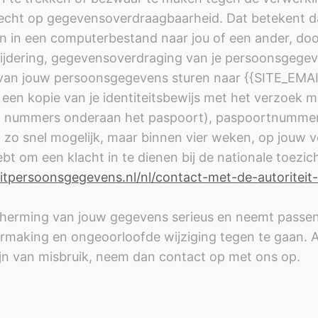
echt op gegevensoverdraagbaarheid. Dat betekent da
n in een computerbestand naar jou of een ander, door
wijdering, gegevensoverdraging van je persoonsgegeve
an jouw persoonsgegevens sturen naar {{SITE_EMAIL}
u een kopie van je identiteitsbewijs met het verzoek m
t nummers onderaan het paspoort), paspoortnummer
 zo snel mogelijk, maar binnen vier weken, op jouw v
ebt om een klacht in te dienen bij de nationale toezi
teitpersoonsgegevens.nl/nl/contact-met-de-autoritei
erming van jouw gegevens serieus en neemt passend
king en ongeoorloofde wijziging tegen te gaan. Als 
zijn van misbruik, neem dan contact op met ons op.