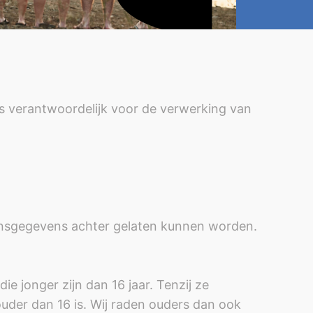
 verantwoordelijk voor de verwerking van
nsgegevens achter gelaten kunnen worden.
e jonger zijn dan 16 jaar. Tenzij ze
der dan 16 is. Wij raden ouders dan ook