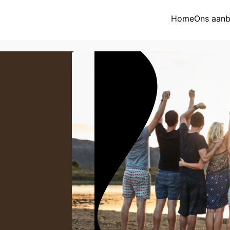
Home
Ons aan
Overzicht aa
Activiteitenk
Eetpunt
Nieuws
Jaarkalender