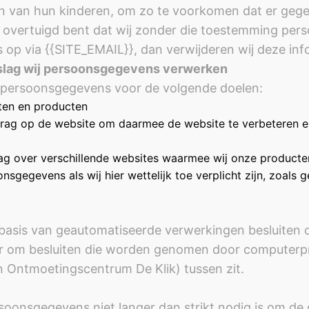
eiten van hun kinderen, om zo te voorkomen dat er g
an overtuigd bent dat wij zonder die toestemming pe
op via {{SITE_EMAIL}}, dan verwijderen wij deze inf
dslag wij persoonsgegevens verwerken
 persoonsgegevens voor de volgende doelen:
sten en producten
rag op de website om daarmee de website te verbeteren en
ag over verschillende websites waarmee wij onze producte
gegevens als wij hier wettelijk toe verplicht zijn, zoals
asis van geautomatiseerde verwerkingen besluiten ov
er om besluiten die worden genomen door computerp
 Ontmoetingscentrum De Klik) tussen zit.
oonsgegevens niet langer dan strikt nodig is om de 