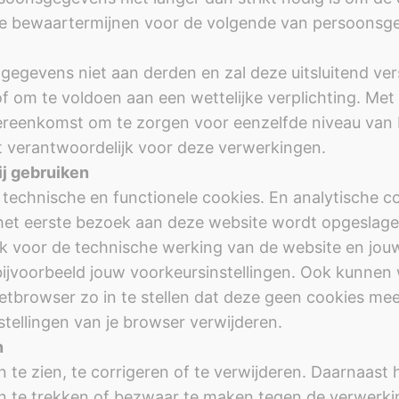
e bewaartermijnen voor de volgende van persoonsge
gevens niet aan derden en zal deze uitsluitend vers
 om te voldoen aan een wettelijke verplichting. Met
ereenkomst om te zorgen voor eenzelfde niveau van b
t verantwoordelijk voor deze verwerkingen.
ij gebruiken
technische en functionele cookies. En analytische co
j het eerste bezoek aan deze website wordt opgeslag
ijk voor de technische werking van de website en jo
jvoorbeeld jouw voorkeursinstellingen. Ook kunnen w
etbrowser zo in te stellen dat deze geen cookies mee
stellingen van je browser verwijderen.
n
te zien, te corrigeren of te verwijderen. Daarnaast 
n te trekken of bezwaar te maken tegen de verwerk