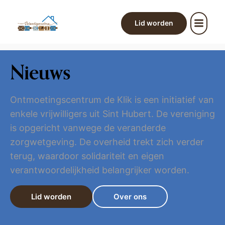
Lid worden
Nieuws
Ontmoetingscentrum de Klik is een initiatief van
enkele vrijwilligers uit Sint Hubert. De vereniging
is opgericht vanwege de veranderde
zorgwetgeving. De overheid trekt zich verder
terug, waardoor solidariteit en eigen
verantwoordelijkheid belangrijker worden.
Lid worden
Over ons