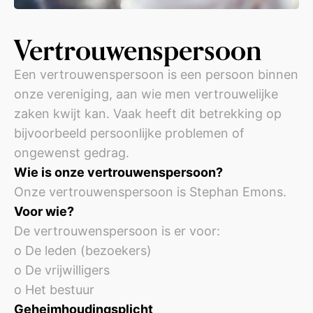
Vertrouwenspersoon
Een vertrouwenspersoon is een persoon binnen
onze vereniging, aan wie men vertrouwelijke
zaken kwijt kan. Vaak heeft dit betrekking op
bijvoorbeeld persoonlijke problemen of
ongewenst gedrag.
Wie is onze vertrouwenspersoon?
Onze vertrouwenspersoon is Stephan Emons.
Voor wie?
De vertrouwenspersoon is er voor:
o De leden (bezoekers)
o De vrijwilligers
o Het bestuur
Geheimhoudingsplicht