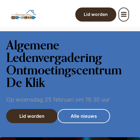
Lid worden
Algemene
Ledenvergadering
Ontmoetingscentrum
De Klik
Op woensdag 25 februari om 19.30 uur
Lid worden
Alle nieuws