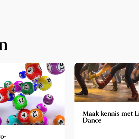
n
Maak kennis met L
Dance
o-