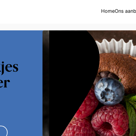
Home
Ons aan
Overzicht aa
Activiteitenk
Eetpunt
jes
Nieuws
er
Jaarkalender