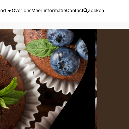
bod
Over ons
Meer informatie
Contact
Zoeken
nbod
alender
 2026