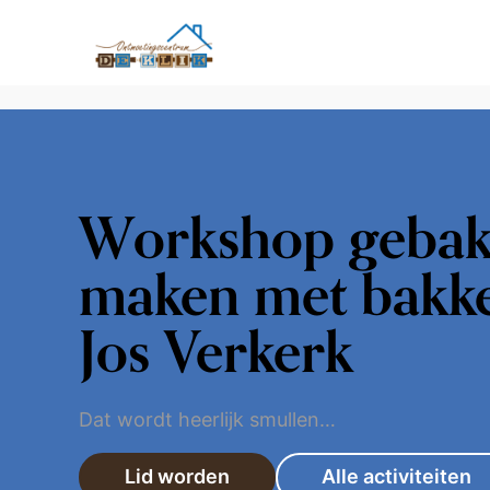
Workshop gebak
maken met bakk
Jos Verkerk
Dat wordt heerlijk smullen…
Lid worden
Alle activiteiten