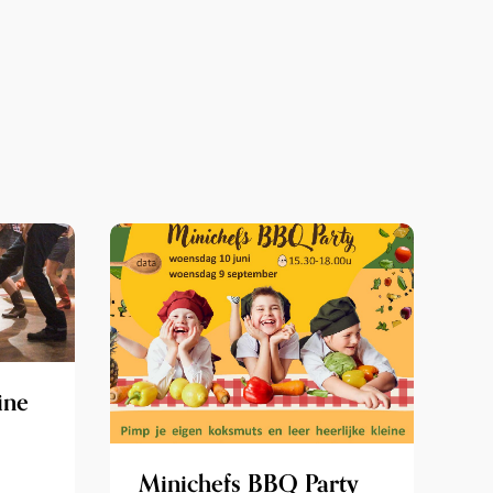
ine
Minichefs BBQ Party