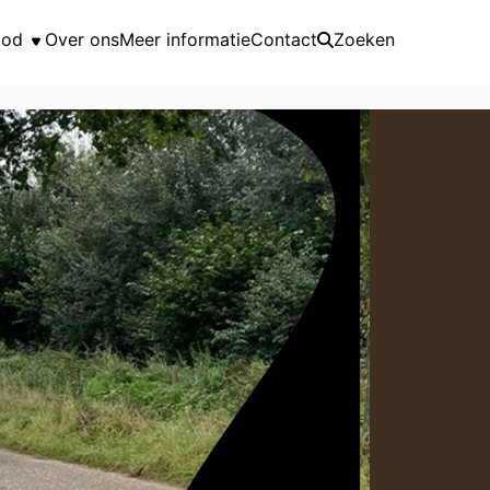
bod
Over ons
Meer informatie
Contact
Zoeken
nbod
alender
 2026