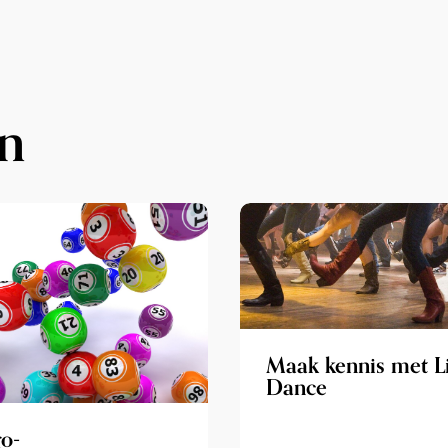
n
Maak kennis met L
Dance
o-