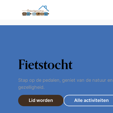
Fietstocht
Stap op de pedalen, geniet van de natuur en
gezelligheid.
Lid worden
Alle activiteiten