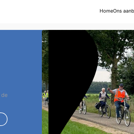
Home
Ons aan
Overzicht aa
Activiteitenk
Eetpunt
Nieuws
Jaarkalender
 de