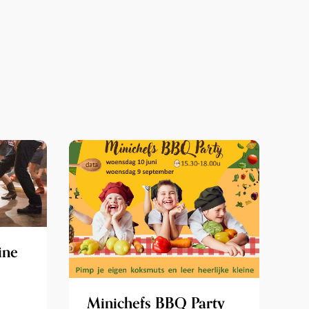
ine
Minichefs BBQ Party